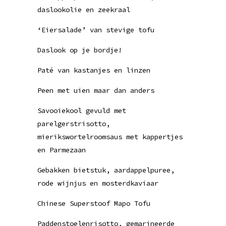
daslookolie en zeekraal
‘Eiersalade’ van stevige tofu
Daslook op je bordje!
Paté van kastanjes en linzen
Peen met uien maar dan anders
Savooiekool gevuld met
parelgerstrisotto,
mierikswortelroomsaus met kappertjes
en Parmezaan
Gebakken bietstuk, aardappelpuree,
rode wijnjus en mosterdkaviaar
Chinese Superstoof Mapo Tofu
Paddenstoelenrisotto, gemarineerde