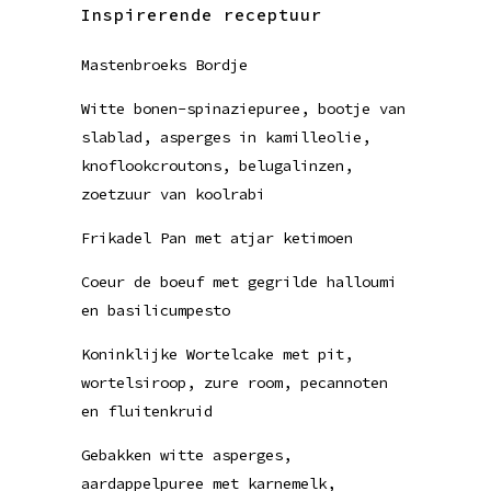
Inspirerende receptuur
Mastenbroeks Bordje
Witte bonen-spinaziepuree, bootje van
slablad, asperges in kamilleolie,
knoflookcroutons, belugalinzen,
zoetzuur van koolrabi
Frikadel Pan met atjar ketimoen
Coeur de boeuf met gegrilde halloumi
en basilicumpesto
Koninklijke Wortelcake met pit,
wortelsiroop, zure room, pecannoten
en fluitenkruid
Gebakken witte asperges,
aardappelpuree met karnemelk,