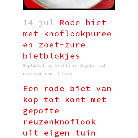
14 jul
Rode biet
met knoflookpuree
en zoet-zure
bietblokjes
Geplaatst op 10:34h
in
Vegetarisch
recepten
door
Tineke
Een rode biet van
kop tot kont met
gepofte
reuzenknoflook
uit eigen tuin