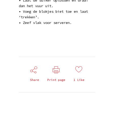
• Laat de suiker oplossen en draai
dan het vuur uit.
• Voeg de blokjes biet toe en laat
‘trekken’.
• Zeef vlak voor serveren.
Share
Print page
1
Like