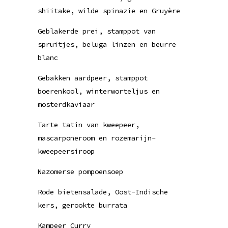
shiitake, wilde spinazie en Gruyère
Geblakerde prei, stamppot van
spruitjes, beluga linzen en beurre
blanc
Gebakken aardpeer, stamppot
boerenkool, winterworteljus en
mosterdkaviaar
Tarte tatin van kweepeer,
mascarponeroom en rozemarijn-
kweepeersiroop
Nazomerse pompoensoep
Rode bietensalade, Oost-Indische
kers, gerookte burrata
Kampeer Curry