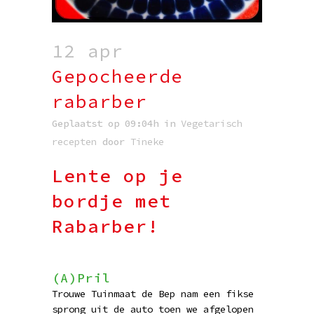
12 apr
Gepocheerde
rabarber
Geplaatst op 09:04h
in
Vegetarisch
recepten
door
Tineke
Lente op je
bordje met
Rabarber!
(A)Pril
Trouwe Tuinmaat de Bep nam een fikse
sprong uit de auto toen we afgelopen