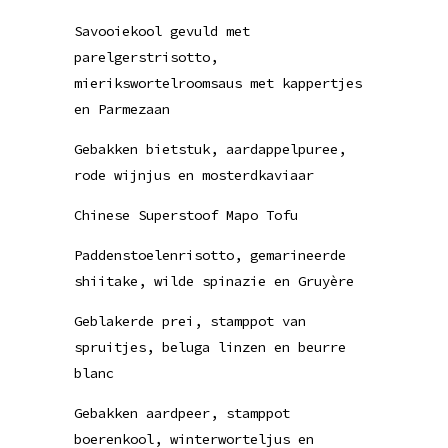
Savooiekool gevuld met
parelgerstrisotto,
mierikswortelroomsaus met kappertjes
en Parmezaan
Gebakken bietstuk, aardappelpuree,
rode wijnjus en mosterdkaviaar
Chinese Superstoof Mapo Tofu
Paddenstoelenrisotto, gemarineerde
shiitake, wilde spinazie en Gruyère
Geblakerde prei, stamppot van
spruitjes, beluga linzen en beurre
blanc
Gebakken aardpeer, stamppot
boerenkool, winterworteljus en