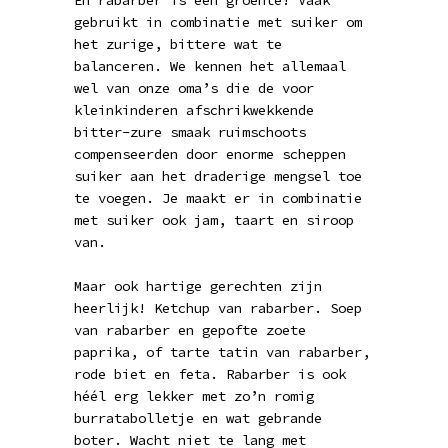
En rabarber is een groente! Vaak
gebruikt in combinatie met suiker om
het zurige, bittere wat te
balanceren. We kennen het allemaal
wel van onze oma’s die de voor
kleinkinderen afschrikwekkende
bitter-zure smaak ruimschoots
compenseerden door enorme scheppen
suiker aan het draderige mengsel toe
te voegen. Je maakt er in combinatie
met suiker ook jam, taart en siroop
van.
Maar ook hartige gerechten zijn
heerlijk! Ketchup van rabarber. Soep
van rabarber en gepofte zoete
paprika, of tarte tatin van rabarber,
rode biet en feta. Rabarber is ook
héél erg lekker met zo’n romig
burratabolletje en wat gebrande
boter. Wacht niet te lang met