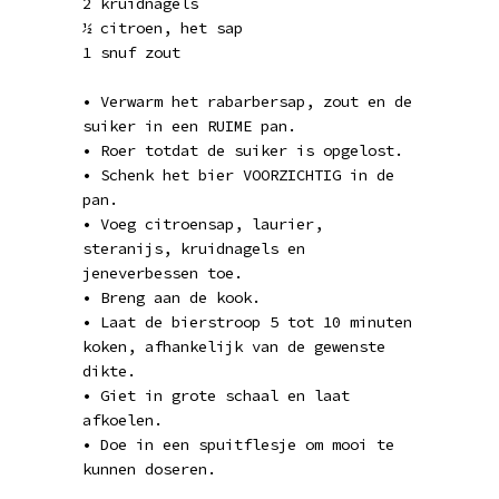
2 kruidnagels
½ citroen, het sap
1 snuf zout
• Verwarm het rabarbersap, zout en de
suiker in een RUIME pan.
• Roer totdat de suiker is opgelost.
• Schenk het bier VOORZICHTIG in de
pan.
• Voeg citroensap, laurier,
steranijs, kruidnagels en
jeneverbessen toe.
• Breng aan de kook.
• Laat de bierstroop 5 tot 10 minuten
koken, afhankelijk van de gewenste
dikte.
• Giet in grote schaal en laat
afkoelen.
• Doe in een spuitflesje om mooi te
kunnen doseren.