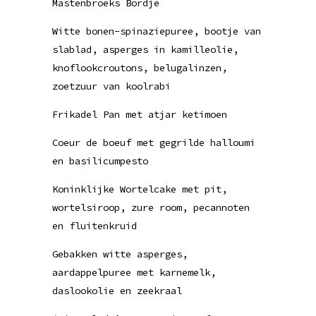
Mastenbroeks Bordje
Witte bonen-spinaziepuree, bootje van
slablad, asperges in kamilleolie,
knoflookcroutons, belugalinzen,
zoetzuur van koolrabi
Frikadel Pan met atjar ketimoen
Coeur de boeuf met gegrilde halloumi
en basilicumpesto
Koninklijke Wortelcake met pit,
wortelsiroop, zure room, pecannoten
en fluitenkruid
Gebakken witte asperges,
aardappelpuree met karnemelk,
daslookolie en zeekraal