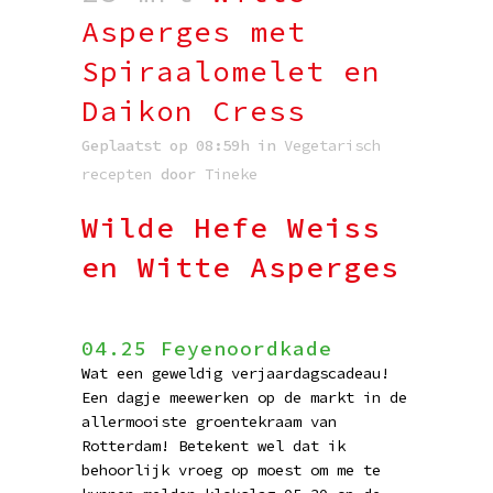
Asperges met
Spiraalomelet en
Daikon Cress
Geplaatst op 08:59h
in
Vegetarisch
recepten
door
Tineke
Wilde Hefe Weiss
en Witte Asperges
04.25 Feyenoordkade
Wat een geweldig verjaardagscadeau!
Een dagje meewerken op de markt in de
allermooiste groentekraam van
Rotterdam! Betekent wel dat ik
behoorlijk vroeg op moest om me te