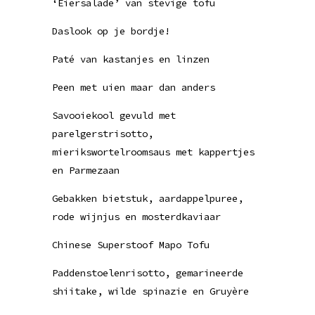
‘Eiersalade’ van stevige tofu
Daslook op je bordje!
Paté van kastanjes en linzen
Peen met uien maar dan anders
Savooiekool gevuld met
parelgerstrisotto,
mierikswortelroomsaus met kappertjes
en Parmezaan
Gebakken bietstuk, aardappelpuree,
rode wijnjus en mosterdkaviaar
Chinese Superstoof Mapo Tofu
Paddenstoelenrisotto, gemarineerde
shiitake, wilde spinazie en Gruyère