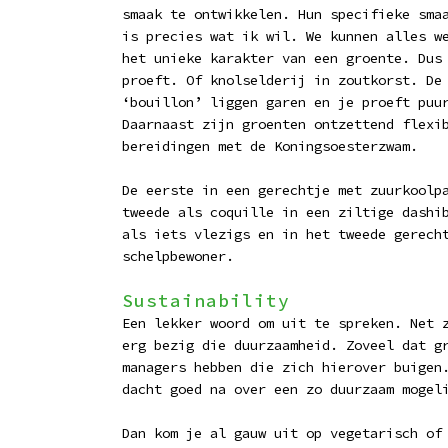
smaak te ontwikkelen. Hun specifieke sma
is precies wat ik wil. We kunnen alles w
het unieke karakter van een groente. Dus
proeft. Of knolselderij in zoutkorst. De
‘bouillon’ liggen garen en je proeft puu
Daarnaast zijn groenten ontzettend flexi
bereidingen met de Koningsoesterzwam.
De eerste in een gerechtje met zuurkoolp
tweede als coquille in een ziltige dashi
als iets vlezigs en in het tweede gerech
schelpbewoner.
Sustainability
Een lekker woord om uit te spreken. Net 
erg bezig die duurzaamheid. Zoveel dat g
managers hebben die zich hierover buigen
dacht goed na over een zo duurzaam mogel
Dan kom je al gauw uit op vegetarisch of