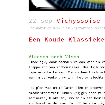
22 sep
Vichyssoise
Geplaatst op 07:23h
in
Vegetarisch recep
Een Koude Klassieke
Vleesch noch Visch
Eindelijk, daar stonden we dan weer in k
Trappelend van enthousiasme. Heerlijk om
vegetarische keuken. Corona heeft ook wa
man in de keuken, nu zijn het er slechts
Het plan was om te laten zien en proeven
smaakintensiteit kunnen krijgen door ze 
marineren, blakeren, smoren in een bouil
zoutkorst in de oven. De VIP behandeling