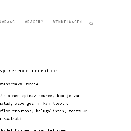
NVRAAG
VRAGEN?
WINKELWAGEN
spirerende receptuur
stenbroeks Bordje
tte bonen-spinaziepuree, bootje van
ablad, asperges in kamilleolie,
oflookcroutons, belugalinzen, zoetzuur
n koolrabi
ikadel Pan met atjar ketimoen