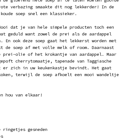
m de gloeiend hete soep af te laten koelen gooide
rote verbazing smaakte dit nog lekkerder! In de
 koude soep snel een klassieker.
Mooi dat je van hele simpele producten toch een
wat geduld want zowel de prei als de aardappel
n. En ook deze soep gaat het lekkerst worden met
kt de soep af met volle melk of room. Daarnaast
e prei-olie of het krokantje van aardappel. Maar
gepoft cherrytomaatje, tapenade van Taggiasche
t er zich in uw keukenkastje bevindt. Het gaat
koken, terwijl de soep afkoelt een mooi wandeltje
en hou van elkaar!
e ringetjes gesneden
es