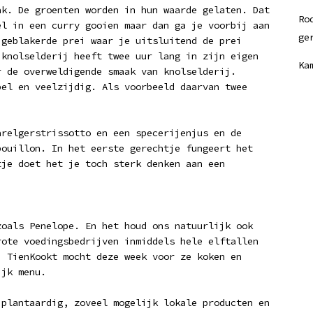
ak. De groenten worden in hun waarde gelaten. Dat
Ro
el in een curry gooien maar dan ga je voorbij aan
ge
 geblakerde prei waar je uitsluitend de prei
 knolselderij heeft twee uur lang in zijn eigen
Ka
r de overweldigende smaak van knolselderij.
bel en veelzijdig. Als voorbeeld daarvan twee
arelgerstrissotto en een specerijenjus en de
bouillon. In het eerste gerechtje fungeert het
tje doet het je toch sterk denken aan een
zoals Penelope. En het houd ons natuurlijk ook
rote voedingsbedrijven inmiddels hele elftallen
. TienKookt mocht deze week voor ze koken en
ijk menu.
 plantaardig, zoveel mogelijk lokale producten en