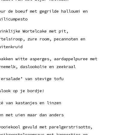
eur de boeuf met gegrilde halloumi en
silicumpesto
ninklijke Wortelcake met pit,
rtelsiroop, zure room, pecannoten en
uitenkruid
bakken witte asperges, aardappelpuree met
rnemelk, daslookolie en zeekraal
iersalade’ van stevige tofu
slook op je bordje!
té van kastanjes en linzen
en met uien maar dan anders
vooiekool gevuld met parelgerstrisotto,
erikswortelroomsaus met kappertjes en