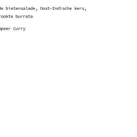
de bietensalade, Oost-Indische kers,
rookte burrata
mpeer Curry