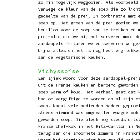
zo min mogelijk weggooien. Als voorbeeld
Vanwege de kleur van de soep die zo lich
gedeelte van de prei. In combinatie met 
soep op. Het groen van de prei gooien we
bouillon voor de soep van te trekken en 
prei-olie die we bij het serveren mooi d
aardappels frituren we en serveren we ge
bijna alles en het is nog heel erg lekke
aan de vegetarische keuken.
Vichyssoise
Een sjiek woord voor deze aardappel-prei
uit de Franse keuken en beroemd geworden
soep warm of koud. Het verhaal gaat dat 
had om vergiftigd te worden en al zijn e
soep. Nadat vele bedienden hadden geproe
steeds niemand was omgevallen waagde ook
geworden soep. Die bleek nog steeds uits
Franse chef-kok in het Ritz-Carlton in N
terug aan die smoorhete zomers in Frankr