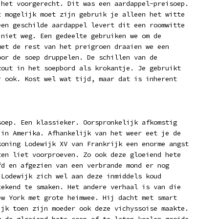
 het voorgerecht. Dit was een aardappel-preisoep.
t mogelijk moet zijn gebruik je alleen het witte
een geschilde aardappel levert dit een roomwitte
 niet weg. Een gedeelte gebruiken we om de
met de rest van het preigroen draaien we een
oor de soep druppelen. De schillen van de
zout in het soepbord als krokantje. Je gebruikt
r ook. Kost wel wat tijd, maar dat is inherent
soep. Een klassieker. Oorspronkelijk afkomstig
 in Amerika. Afhankelijk van het weer eet je de
koning Lodewijk XV van Frankrijk een enorme angst
ten liet voorproeven. Zo ook deze gloeiend hete
fd en afgezien van een verbrande mond er nog
 Lodewijk zich wel aan deze inmiddels koud
tekend te smaken. Het andere verhaal is van die
ew York met grote heimwee. Hij dacht met smart
ijk toen zijn moeder ook deze vichyssoise maakte.