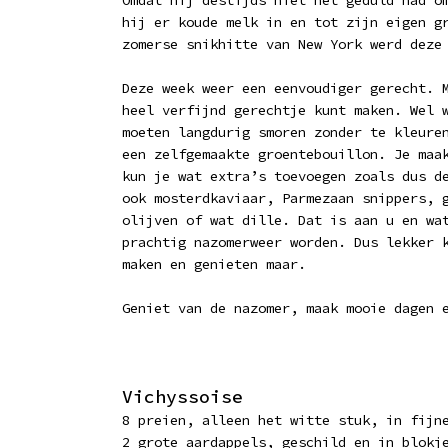
Omdat hij destijds niet het geduld had o
hij er koude melk in en tot zijn eigen g
zomerse snikhitte van New York werd deze
Deze week weer een eenvoudiger gerecht. 
heel verfijnd gerechtje kunt maken. Wel 
moeten langdurig smoren zonder te kleure
een zelfgemaakte groentebouillon. Je maa
kun je wat extra’s toevoegen zoals dus d
ook mosterdkaviaar, Parmezaan snippers, 
olijven of wat dille. Dat is aan u en wa
prachtig nazomerweer worden. Dus lekker 
maken en genieten maar.
Geniet van de nazomer, maak mooie dagen 
Vichyssoise
8 preien, alleen het witte stuk, in fijn
2 grote aardappels, geschild en in blokj