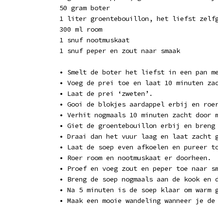
50 gram boter
1 liter groentebouillon, het liefst zelf
300 ml room
1 snuf nootmuskaat
1 snuf peper en zout naar smaak
• Smelt de boter het liefst in een pan m
• Voeg de prei toe en laat 10 minuten za
• Laat de prei ‘zweten’.
• Gooi de blokjes aardappel erbij en roe
• Verhit nogmaals 10 minuten zacht door 
• Giet de groentebouillon erbij en breng
• Draai dan het vuur laag en laat zacht 
• Laat de soep even afkoelen en pureer t
• Roer room en nootmuskaat er doorheen.
• Proef en voeg zout en peper toe naar s
• Breng de soep nogmaals aan de kook en 
• Na 5 minuten is de soep klaar om warm 
• Maak een mooie wandeling wanneer je de