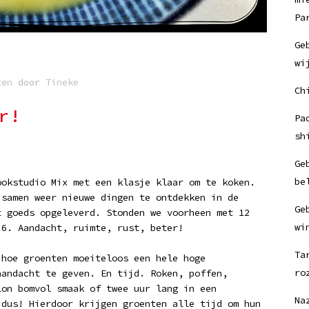
Pa
Ge
wi
ten
door
Tineke
Ch
r!
Pa
sh
Ge
be
ookstudio Mix met een klasje klaar om te koken.
 samen weer nieuwe dingen te ontdekken in de
Ge
t goeds opgeleverd. Stonden we voorheen met 12
wi
 6. Aandacht, ruimte, rust, beter!
Ta
 hoe groenten moeiteloos een hele hoge
ro
aandacht te geven. En tijd. Roken, poffen,
lon bomvol smaak of twee uur lang in een
Na
 dus! Hierdoor krijgen groenten alle tijd om hun