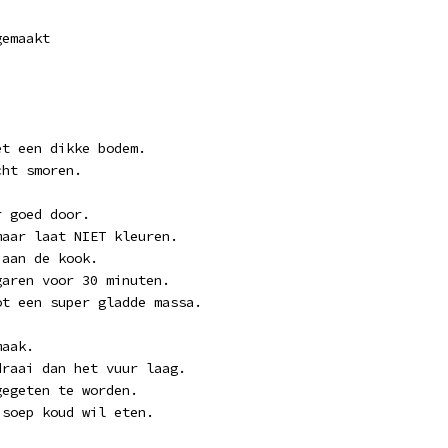
gemaakt
et een dikke bodem.
cht smoren.
r goed door.
maar laat NIET kleuren.
 aan de kook.
garen voor 30 minuten.
ot een super gladde massa.
maak.
draai dan het vuur laag.
gegeten te worden.
 soep koud wil eten.