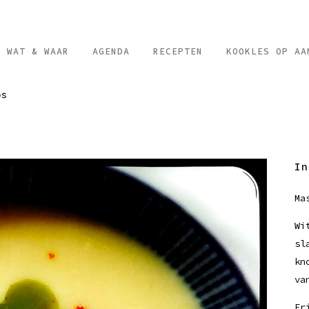
, WAT & WAAR
AGENDA
RECEPTEN
KOOKLES OP AA
In
Ma
Wi
sl
kn
va
Fr