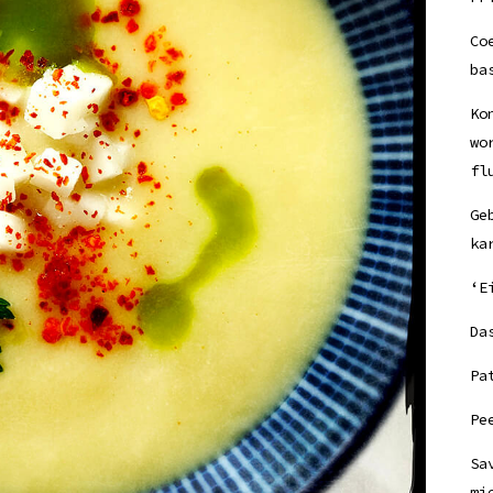
Co
ba
Ko
wo
fl
Ge
ka
‘E
Da
Pa
Pe
Sa
mi